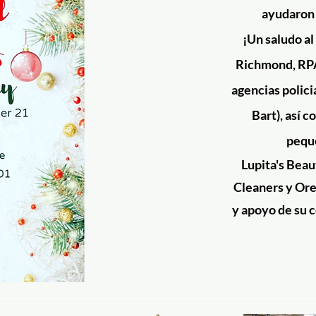
ayudaron 
¡Un saludo a
Richmond, RPAL,
agencias polici
Bart), así 
pequ
Lupita's Beau
Cleaners y Orel
y apoyo de su 